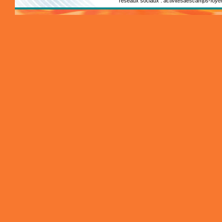
réseaux sociaux :
activitesaescamps-foye