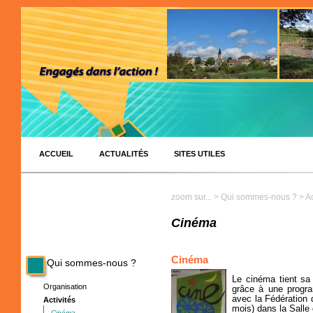
ACCUEIL
ACTUALITÉS
SITES UTILES
zoom sur...
>
Qui sommes-nous ?
>
Ac
Cinéma
Cinéma
Qui sommes-nous ?
Le cinéma tient sa
Organisation
grâce à une progra
avec la Fédération 
Activités
mois) dans la Salle 
Cinéma