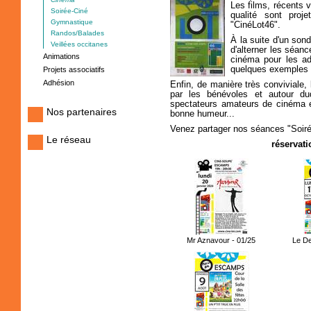
Les films, récents v
Soirée-Ciné
qualité sont proje
Gymnastique
"CinéLot46".
Randos/Balades
À la suite d'un sond
Veillées occitanes
d'alterner les séan
Animations
cinéma pour les ad
quelques exemples d
Projets associatifs
Adhésion
Enfin, de manière très conviviale
par les bénévoles et autour du
spectateurs amateurs de cinéma e
Nos partenaires
bonne humeur...
Venez partager nos séances "Soir
Le réseau
réservati
Mr Aznavour - 01/25
Le De